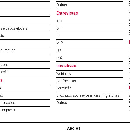
Outras
Entrevistas
A‐D
s e dados globais
E‐H
ais
I‐L
M‐P
a Portugal
Q‐S
T‐Z
dados
Iniciativas
mação
Webinars
s
Conferências
a
Formação
ão
Encontros sobre experiências migratórias
ssertações
Outros
de imprensa
Apoios