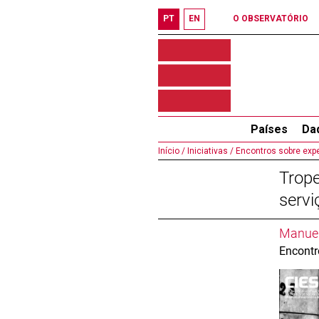
PT
EN
O OBSERVATÓRIO
Países
Da
Início /
Iniciativas /
Encontros sobre expe
Trope
serv
Manuel
Encontr