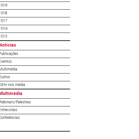
2019
2018
2017
2016
2015
Notícias
Publicações
Eventos
Multimédia
Outros
OEm nos média
Multimédia
Webinars/Palestras
Entrevistas
Conferências