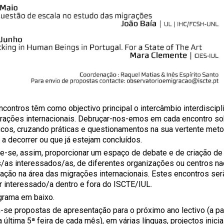
ncontros têm como objectivo principal o intercâmbio interdiscipl
rações internacionais. Debruçar-nos-emos em cada encontro so
icos, cruzando práticas e questionamentos na sua vertente meto
 a decorrer ou que já estejam concluídos.
e-se, assim, proporcionar um espaço de debate e de criação de 
s/as interessados/as, de diferentes organizações ou centros nac
gação na área das migrações internacionais. Estes encontros serã
r interessado/a dentro e fora do ISCTE/IUL.
grama em baixo.
-se propostas de apresentação para o próximo ano lectivo (a par
a última 5ª feira de cada mês), em várias línguas, projectos inicia