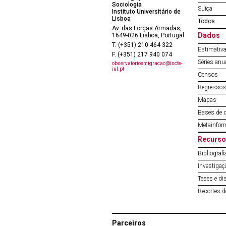
Sociologia
Suíça
Instituto Universitário de
Lisboa
Todos
Av. das Forças Armadas,
Dados
1649-026 Lisboa, Portugal
T. (+351) 210 464 322
Estimativa
F. (+351) 217 940 074
Séries anu
observatorioemigracao@iscte-
iul.pt
Censos
Regressos 
Mapas
Bases de 
Metainfor
Recurso
Bibliografi
Investigaç
Teses e di
Recortes 
Parceiros