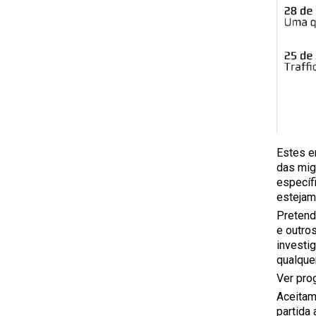
Estes e
das mig
específ
estejam
Pretend
e outro
investi
qualque
Ver pro
Aceitam
partida 