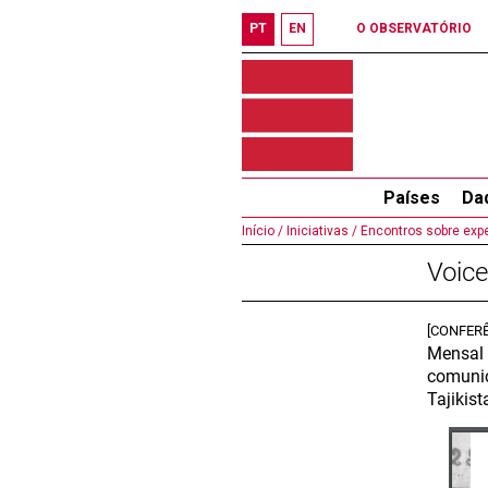
PT
EN
O OBSERVATÓRIO
Países
Da
Início /
Iniciativas /
Encontros sobre expe
Voice
[CONFERÊ
Mensal 
comunica
Tajikist