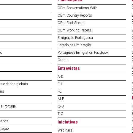
OEm Conversations With
OEm Country Reports
OEm Fact Sheets
OEm Working Papers
Emigração Portuguesa
Estado da Emigração
do
Portuguese Emigration Factbook
Outras
Entrevistas
A‐D
s e dados globais
E‐H
ais
I‐L
M‐P
a Portugal
Q‐S
T‐Z
dados
Iniciativas
mação
Webinars