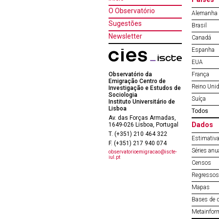
O Observatório
Alemanha
Sugestões
Brasil
Newsletter
Canadá
Espanha
EUA
Observatório da
França
Emigração Centro de
Reino Uni
Investigação e Estudos de
Sociologia
Suíça
Instituto Universitário de
Lisboa
Todos
Av. das Forças Armadas,
Dados
1649-026 Lisboa, Portugal
T. (+351) 210 464 322
Estimativa
F. (+351) 217 940 074
Séries anu
observatorioemigracao@iscte-
iul.pt
Censos
Regressos 
Mapas
Bases de 
Metainfor