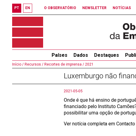
PT
EN
O OBSERVATÓRIO
NEWSLETTER
NOTÍCIAS
Países
Dados
Destaques
Publ
Início /
Recursos /
Recortes de imprensa /
2021
Luxemburgo não financ
2021-05-05
Onde é que há ensino de portuguê
financiado pelo Instituto Camõe
possibilitar uma opção de portug
Ver notícia completa em Contact