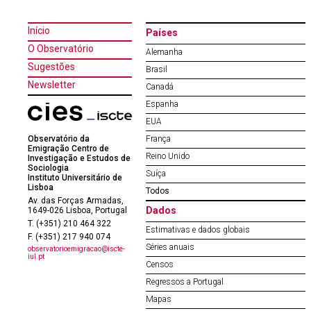
Início
Países
O Observatório
Alemanha
Sugestões
Brasil
Newsletter
Canadá
Espanha
EUA
Observatório da
França
Emigração Centro de
Reino Unido
Investigação e Estudos de
Sociologia
Suíça
Instituto Universitário de
Lisboa
Todos
Av. das Forças Armadas,
Dados
1649-026 Lisboa, Portugal
T. (+351) 210 464 322
Estimativas e dados globais
F. (+351) 217 940 074
Séries anuais
observatorioemigracao@iscte-
iul.pt
Censos
Regressos a Portugal
Mapas