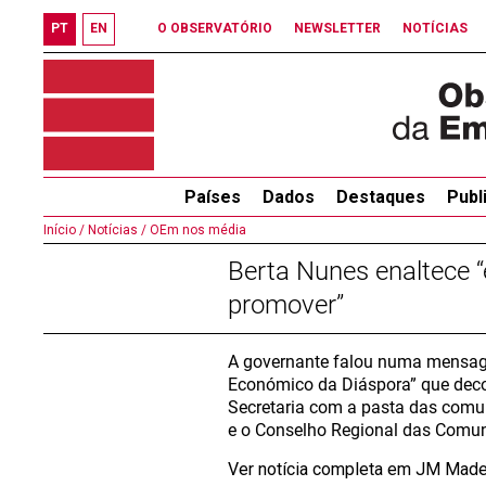
PT
EN
O OBSERVATÓRIO
NEWSLETTER
NOTÍCIAS
Países
Dados
Destaques
Publ
Início /
Notícias /
OEm nos média
Berta Nunes enaltece “
promover”
A governante falou numa mensage
Económico da Diáspora” que decor
Secretaria com a pasta das comu
e o Conselho Regional das Comun
Ver notícia completa em JM Made