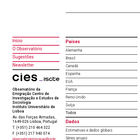
Início
Países
O Observatório
Alemanha
Sugestões
Brasil
Newsletter
Canadá
Espanha
EUA
Observatório da
França
Emigração Centro de
Reino Unido
Investigação e Estudos de
Sociologia
Suíça
Instituto Universitário de
Lisboa
Todos
Av. das Forças Armadas,
Dados
1649-026 Lisboa, Portugal
T. (+351) 210 464 322
Estimativas e dados globais
F. (+351) 217 940 074
Séries anuais
observatorioemigracao@iscte-