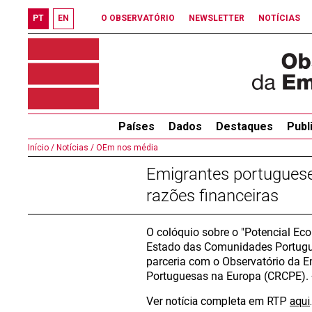
PT
EN
O OBSERVATÓRIO
NEWSLETTER
NOTÍCIAS
Países
Dados
Destaques
Publ
Início /
Notícias /
OEm nos média
Emigrantes portugueses
razões financeiras
O colóquio sobre o "Potencial Ec
Estado das Comunidades Portugue
parceria com o Observatório da 
Portuguesas na Europa (CRCPE).
Ver notícia completa em RTP
aqui