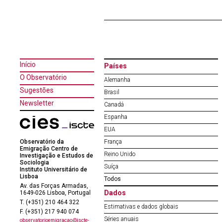
Início
Países
O Observatório
Alemanha
Sugestões
Brasil
Newsletter
Canadá
Espanha
EUA
Observatório da
França
Emigração Centro de
Reino Unido
Investigação e Estudos de
Sociologia
Suíça
Instituto Universitário de
Lisboa
Todos
Av. das Forças Armadas,
Dados
1649-026 Lisboa, Portugal
T. (+351) 210 464 322
Estimativas e dados globais
F. (+351) 217 940 074
Séries anuais
observatorioemigracao@iscte-