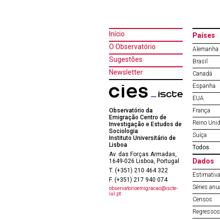
Início
Países
O Observatório
Alemanha
Sugestões
Brasil
Newsletter
Canadá
Espanha
EUA
Observatório da
França
Emigração Centro de
Reino Uni
Investigação e Estudos de
Sociologia
Suíça
Instituto Universitário de
Lisboa
Todos
Av. das Forças Armadas,
Dados
1649-026 Lisboa, Portugal
T. (+351) 210 464 322
Estimativa
F. (+351) 217 940 074
Séries anu
observatorioemigracao@iscte-
iul.pt
Censos
Regressos 