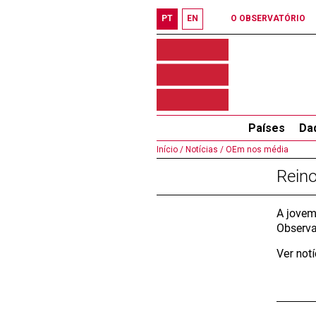
PT
EN
O OBSERVATÓRIO
Países
Da
Início /
Notícias /
OEm nos média
Reino
A jovem
Observa
Ver not