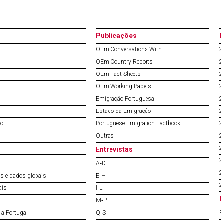
Publicações
OEm Conversations With
OEm Country Reports
OEm Fact Sheets
OEm Working Papers
Emigração Portuguesa
Estado da Emigração
do
Portuguese Emigration Factbook
Outras
Entrevistas
A‐D
s e dados globais
E‐H
ais
I‐L
M‐P
a Portugal
Q‐S