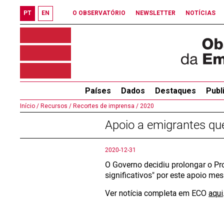
PT
EN
O OBSERVATÓRIO
NEWSLETTER
NOTÍCIAS
Países
Dados
Destaques
Publ
Início /
Recursos /
Recortes de imprensa /
2020
Apoio a emigrantes que
2020-12-31
O Governo decidiu prolongar o Pr
significativos" por este apoio m
Ver notícia completa em ECO
aqui