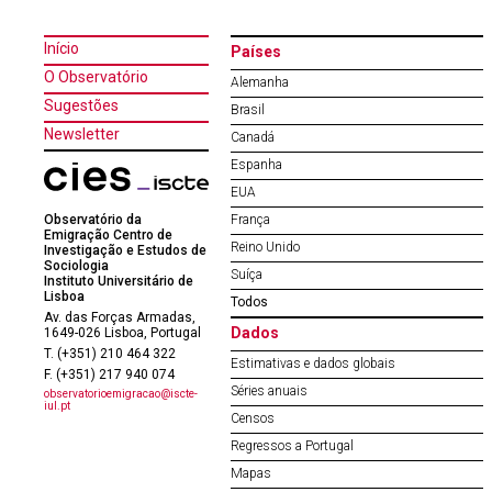
Início
Países
O Observatório
Alemanha
Sugestões
Brasil
Newsletter
Canadá
Espanha
EUA
Observatório da
França
Emigração Centro de
Reino Unido
Investigação e Estudos de
Sociologia
Suíça
Instituto Universitário de
Lisboa
Todos
Av. das Forças Armadas,
Dados
1649-026 Lisboa, Portugal
T. (+351) 210 464 322
Estimativas e dados globais
F. (+351) 217 940 074
Séries anuais
observatorioemigracao@iscte-
iul.pt
Censos
Regressos a Portugal
Mapas