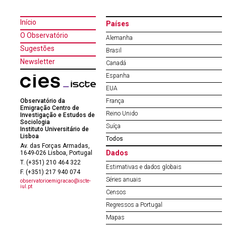
Início
Países
O Observatório
Alemanha
Sugestões
Brasil
Newsletter
Canadá
Espanha
EUA
Observatório da
França
Emigração Centro de
Reino Unido
Investigação e Estudos de
Sociologia
Suíça
Instituto Universitário de
Lisboa
Todos
Av. das Forças Armadas,
Dados
1649-026 Lisboa, Portugal
T. (+351) 210 464 322
Estimativas e dados globais
F. (+351) 217 940 074
Séries anuais
observatorioemigracao@iscte-
iul.pt
Censos
Regressos a Portugal
Mapas