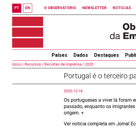
PT
EN
O OBSERVATÓRIO
NEWSLETTER
NOTÍCIAS
Países
Dados
Destaques
Publ
Início /
Recursos /
Recortes de imprensa /
2020
Portugal é o terceiro
2020-12-18
Os portugueses a viver lá foram 
passado, enquanto os imigrantes 
origem. +
Ver notícia completa em Jornal 