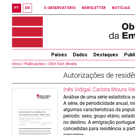
PT
EN
O OBSERVATÓRIO
NEWSLETTER
NOTÍCIAS
Países
Dados
Destaques
Publ
Início /
Publicações /
OEm Fact Sheets
Autorizações de residê
Inês Vidigal, Carlota Moura Ve
Análise de uma série estatística 
A série, de periodicidade anual, i
algumas características da popula
período: sexo, grupo etário, estad
no destino. A emigração portugu
concedidas para residência a par
seguintes.