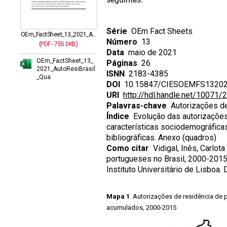
Série
OEm Fact Sheets
OEm_FactSheet_13_2021_A...
Número
13
(PDF - 755.0KB)
Data
maio de 2021
OEm_FactSheet_13_
Páginas
26
2021_AutoResiBrasil
ISNN
2183-4385
_Qua
DOI
10.15847/CIESOEMFS1320
URI
http://hdl.handle.net/10071/
Palavras-chave
Autorizações de 
Índice
Evolução das autorizações 
características sociodemográficas
bibliográficas. Anexo (quadros)
Como citar
Vidigal, Inês, Carlot
portugueses no Brasil, 2000-2015
Instituto Universitário de Lisbo
Mapa 1
Autorizações de residência de po
acumulados, 2000-2015