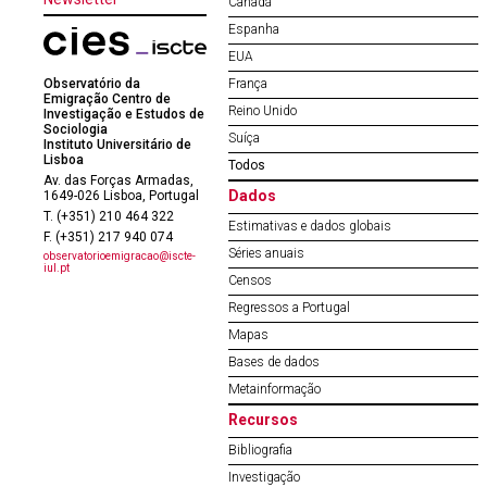
Canadá
Espanha
EUA
Observatório da
França
Emigração Centro de
Reino Unido
Investigação e Estudos de
Sociologia
Suíça
Instituto Universitário de
Lisboa
Todos
Av. das Forças Armadas,
Dados
1649-026 Lisboa, Portugal
T. (+351) 210 464 322
Estimativas e dados globais
F. (+351) 217 940 074
Séries anuais
observatorioemigracao@iscte-
iul.pt
Censos
Regressos a Portugal
Mapas
Bases de dados
Metainformação
Recursos
Bibliografia
Investigação