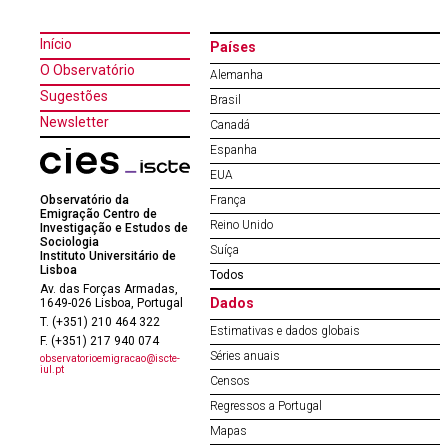
Início
Países
O Observatório
Alemanha
Sugestões
Brasil
Newsletter
Canadá
Espanha
EUA
Observatório da
França
Emigração Centro de
Reino Unido
Investigação e Estudos de
Sociologia
Suíça
Instituto Universitário de
Lisboa
Todos
Av. das Forças Armadas,
Dados
1649-026 Lisboa, Portugal
T. (+351) 210 464 322
Estimativas e dados globais
F. (+351) 217 940 074
Séries anuais
observatorioemigracao@iscte-
iul.pt
Censos
Regressos a Portugal
Mapas