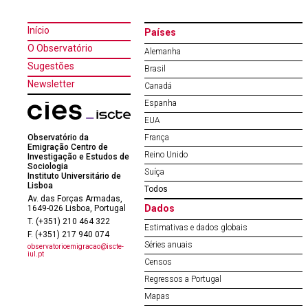
Início
Países
O Observatório
Alemanha
Sugestões
Brasil
Newsletter
Canadá
Espanha
EUA
Observatório da
França
Emigração Centro de
Reino Unido
Investigação e Estudos de
Sociologia
Suíça
Instituto Universitário de
Lisboa
Todos
Av. das Forças Armadas,
Dados
1649-026 Lisboa, Portugal
T. (+351) 210 464 322
Estimativas e dados globais
F. (+351) 217 940 074
Séries anuais
observatorioemigracao@iscte-
iul.pt
Censos
Regressos a Portugal
Mapas