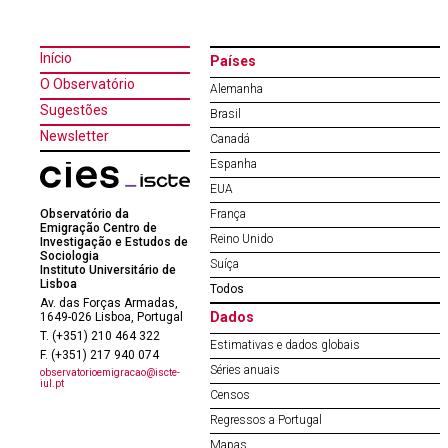
Início
Países
O Observatório
Alemanha
Sugestões
Brasil
Newsletter
Canadá
Espanha
EUA
Observatório da
França
Emigração Centro de
Reino Unido
Investigação e Estudos de
Sociologia
Suíça
Instituto Universitário de
Lisboa
Todos
Av. das Forças Armadas,
Dados
1649-026 Lisboa, Portugal
T. (+351) 210 464 322
Estimativas e dados globais
F. (+351) 217 940 074
Séries anuais
observatorioemigracao@iscte-
iul.pt
Censos
Regressos a Portugal
Mapas