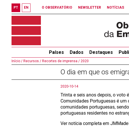
PT
EN
O OBSERVATÓRIO
NEWSLETTER
NOTÍCIAS
Países
Dados
Destaques
Publ
Início /
Recursos /
Recortes de imprensa /
2020
O dia em que os emigra
2020-10-14
Trinta e seis anos depois, o voto
Comunidades Portuguesas é um ó
comunidades portuguesas, sendo 
portuguesas residentes no estrang
Ver notícia completa em JMMade