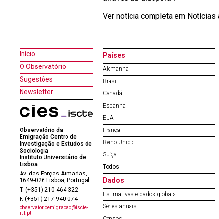
Ver notícia completa em Notícias
Início
Países
O Observatório
Alemanha
Sugestões
Brasil
Newsletter
Canadá
Espanha
EUA
Observatório da
França
Emigração Centro de
Reino Unido
Investigação e Estudos de
Sociologia
Suíça
Instituto Universitário de
Lisboa
Todos
Av. das Forças Armadas,
Dados
1649-026 Lisboa, Portugal
T. (+351) 210 464 322
Estimativas e dados globais
F. (+351) 217 940 074
Séries anuais
observatorioemigracao@iscte-
iul.pt
Censos