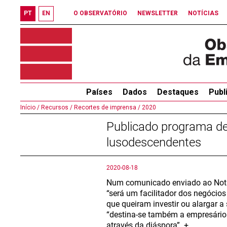
PT
EN
O OBSERVATÓRIO
NEWSLETTER
NOTÍCIAS
Países
Dados
Destaques
Publ
Início /
Recursos /
Recortes de imprensa /
2020
Publicado programa de
lusodescendentes
2020-08-18
Num comunicado enviado ao Notíc
“será um facilitador dos negócio
que queiram investir ou alargar 
“destina-se também a empresários
através da diáspora”. +