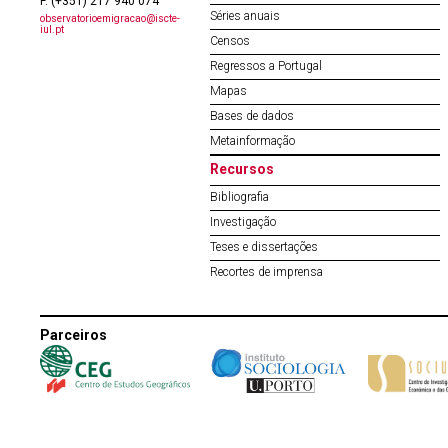
F. (+351) 217 940 074
Séries anuais
observatorioemigracao@iscte-
iul.pt
Censos
Regressos a Portugal
Mapas
Bases de dados
Metainformação
Recursos
Bibliografia
Investigação
Teses e dissertações
Recortes de imprensa
Parceiros