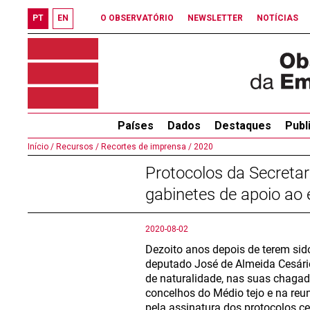
PT
EN
O OBSERVATÓRIO
NEWSLETTER
NOTÍCIAS
Países
Dados
Destaques
Publ
Início /
Recursos /
Recortes de imprensa /
2020
Protocolos da Secreta
gabinetes de apoio ao
2020-08-02
Dezoito anos depois de terem sid
deputado José de Almeida Cesári
de naturalidade, nas suas chaga
concelhos do Médio tejo e na reun
pela assinatura dos protocolos c