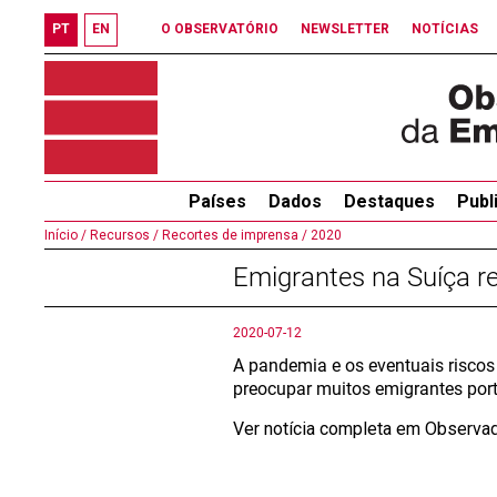
PT
EN
O OBSERVATÓRIO
NEWSLETTER
NOTÍCIAS
Países
Dados
Destaques
Publ
Início /
Recursos /
Recortes de imprensa /
2020
Emigrantes na Suíça ret
2020-07-12
A pandemia e os eventuais riscos
preocupar muitos emigrantes port
Ver notícia completa em Observa