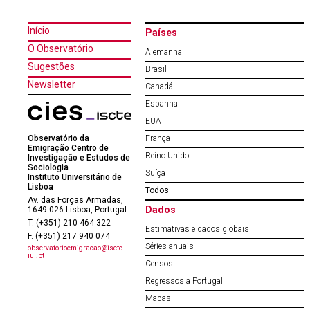
Início
Países
O Observatório
Alemanha
Sugestões
Brasil
Newsletter
Canadá
Espanha
EUA
Observatório da
França
Emigração Centro de
Reino Unido
Investigação e Estudos de
Sociologia
Suíça
Instituto Universitário de
Lisboa
Todos
Av. das Forças Armadas,
Dados
1649-026 Lisboa, Portugal
T. (+351) 210 464 322
Estimativas e dados globais
F. (+351) 217 940 074
Séries anuais
observatorioemigracao@iscte-
iul.pt
Censos
Regressos a Portugal
Mapas