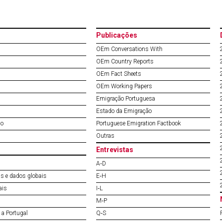
Publicações
OEm Conversations With
OEm Country Reports
OEm Fact Sheets
OEm Working Papers
Emigração Portuguesa
Estado da Emigração
do
Portuguese Emigration Factbook
Outras
Entrevistas
A‐D
s e dados globais
E‐H
ais
I‐L
M‐P
a Portugal
Q‐S