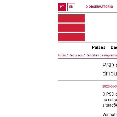
PT
EN
O OBSERVATÓRIO
Países
Da
Início /
Recursos /
Recortes de imprensa
PSD 
dific
2020-06-0
O PSD q
no estr
situaçõ
Ver not