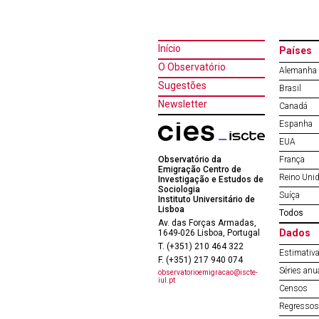
Início
Países
O Observatório
Alemanha
Sugestões
Brasil
Newsletter
Canadá
Espanha
EUA
Observatório da
França
Emigração Centro de
Reino Uni
Investigação e Estudos de
Sociologia
Suíça
Instituto Universitário de
Lisboa
Todos
Av. das Forças Armadas,
Dados
1649-026 Lisboa, Portugal
T. (+351) 210 464 322
Estimativa
F. (+351) 217 940 074
Séries anu
observatorioemigracao@iscte-
iul.pt
Censos
Regressos 