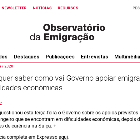
NEWSLETTER
NOTÍCIAS
RECURSOS
dos
Destaques
Publicações
Entrevistas
Multimédi
 /
2020
quer saber como vai Governo apoiar emigr
uldades económicas
2
uestionou esta terça-feira o Governo sobre os apoios previstos
angeiro que se encontram em dificuldades económicas, depois d
es de carência na Suíça. +
ícia completa em Expresso
aqui
.