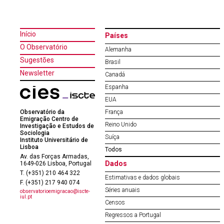
Início
Países
O Observatório
Alemanha
Sugestões
Brasil
Newsletter
Canadá
Espanha
EUA
Observatório da
França
Emigração Centro de
Reino Unido
Investigação e Estudos de
Sociologia
Suíça
Instituto Universitário de
Lisboa
Todos
Av. das Forças Armadas,
Dados
1649-026 Lisboa, Portugal
T. (+351) 210 464 322
Estimativas e dados globais
F. (+351) 217 940 074
Séries anuais
observatorioemigracao@iscte-
iul.pt
Censos
Regressos a Portugal