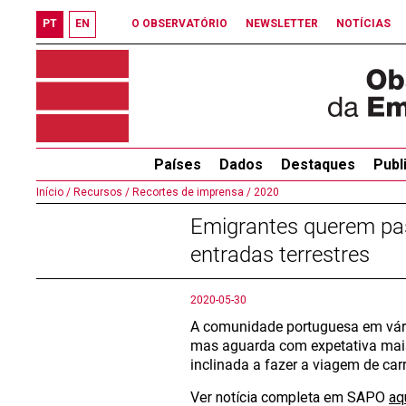
PT
EN
O OBSERVATÓRIO
NEWSLETTER
NOTÍCIAS
Países
Dados
Destaques
Publ
Início /
Recursos /
Recortes de imprensa /
2020
Emigrantes querem pas
entradas terrestres
2020-05-30
A comunidade portuguesa em vário
mas aguarda com expetativa mais
inclinada a fazer a viagem de carr
Ver notícia completa em SAPO
aq