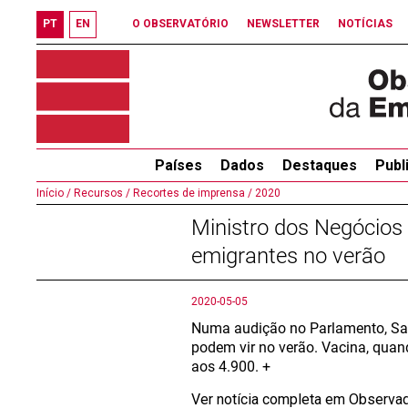
PT
EN
O OBSERVATÓRIO
NEWSLETTER
NOTÍCIAS
Países
Dados
Destaques
Publ
Início /
Recursos /
Recortes de imprensa /
2020
Ministro dos Negócios 
emigrantes no verão
2020-05-05
Numa audição no Parlamento, Sant
podem vir no verão. Vacina, qua
aos 4.900. +
Ver notícia completa em Observa