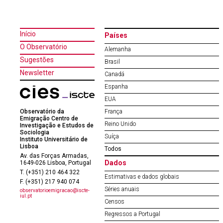
Início
Países
O Observatório
Alemanha
Sugestões
Brasil
Newsletter
Canadá
Espanha
EUA
Observatório da
França
Emigração Centro de
Reino Unido
Investigação e Estudos de
Sociologia
Suíça
Instituto Universitário de
Lisboa
Todos
Av. das Forças Armadas,
Dados
1649-026 Lisboa, Portugal
T. (+351) 210 464 322
Estimativas e dados globais
F. (+351) 217 940 074
Séries anuais
observatorioemigracao@iscte-
iul.pt
Censos
Regressos a Portugal