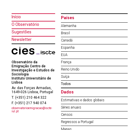
Início
Países
O Observatório
Alemanha
Sugestões
Brasil
Newsletter
Canadá
Espanha
EUA
Observatório da
França
Emigração Centro de
Reino Unido
Investigação e Estudos de
Sociologia
Suíça
Instituto Universitário de
Lisboa
Todos
Av. das Forças Armadas,
Dados
1649-026 Lisboa, Portugal
T. (+351) 210 464 322
Estimativas e dados globais
F. (+351) 217 940 074
Séries anuais
observatorioemigracao@iscte-
iul.pt
Censos
Regressos a Portugal
Mapas