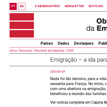
PT
EN
O OBSERVATÓRIO
NEWSLETTER
NOTÍCIAS
Países
Dados
Destaques
Publ
Início /
Recursos /
Recortes de imprensa /
2020
Emigração – a ida para
2020-04-29
Nada foi tão decisivo, para a vi
sessenta para França. No início, 
com uma abertura na emigração, f
beneficiou a reunião das famílias
Ver notícia completa em Capeia A