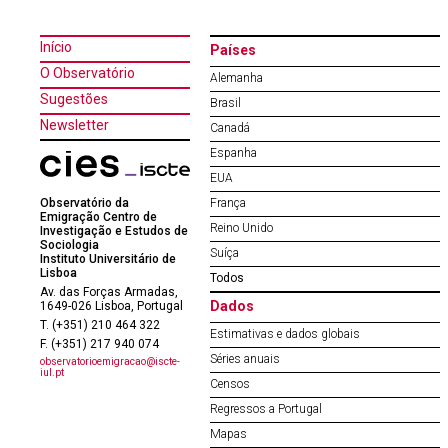
Início
Países
O Observatório
Alemanha
Sugestões
Brasil
Newsletter
Canadá
Espanha
EUA
Observatório da
França
Emigração Centro de
Reino Unido
Investigação e Estudos de
Sociologia
Suíça
Instituto Universitário de
Lisboa
Todos
Av. das Forças Armadas,
Dados
1649-026 Lisboa, Portugal
T. (+351) 210 464 322
Estimativas e dados globais
F. (+351) 217 940 074
Séries anuais
observatorioemigracao@iscte-
iul.pt
Censos
Regressos a Portugal
Mapas