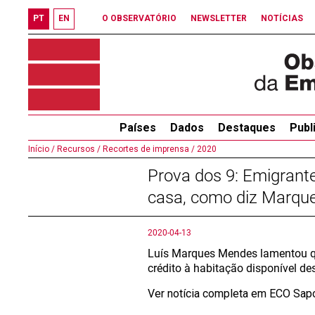
PT
EN
O OBSERVATÓRIO
NEWSLETTER
NOTÍCIAS
Países
Dados
Destaques
Publ
Início /
Recursos /
Recortes de imprensa /
2020
Prova dos 9: Emigrante
casa, como diz Marqu
2020-04-13
Luís Marques Mendes lamentou q
crédito à habitação disponível 
Ver notícia completa em ECO Sa