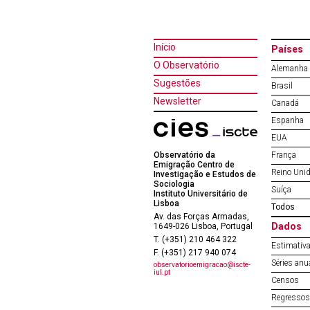
Início
Países
O Observatório
Alemanha
Sugestões
Brasil
Newsletter
Canadá
Espanha
EUA
Observatório da
França
Emigração Centro de
Reino Uni
Investigação e Estudos de
Sociologia
Suíça
Instituto Universitário de
Lisboa
Todos
Av. das Forças Armadas,
Dados
1649-026 Lisboa, Portugal
T. (+351) 210 464 322
Estimativa
F. (+351) 217 940 074
Séries anu
observatorioemigracao@iscte-
iul.pt
Censos
Regressos 