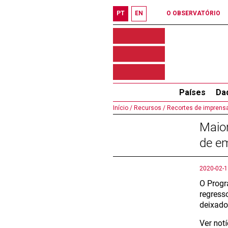
PT
EN
O OBSERVATÓRIO
Países
Da
Início /
Recursos /
Recortes de imprensa
Maior
de em
2020-02-1
O Progr
regress
deixado
Ver not