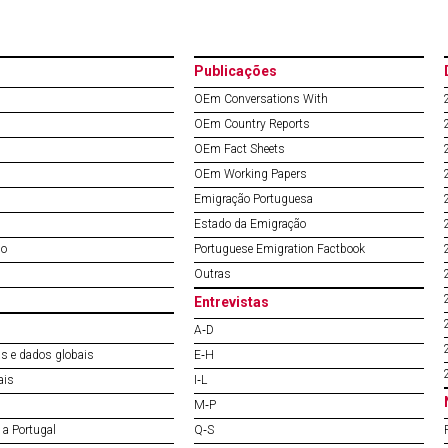
Publicações
OEm Conversations With
OEm Country Reports
OEm Fact Sheets
OEm Working Papers
Emigração Portuguesa
Estado da Emigração
do
Portuguese Emigration Factbook
Outras
Entrevistas
A‐D
s e dados globais
E‐H
ais
I‐L
M‐P
a Portugal
Q‐S