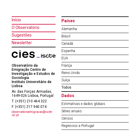
Início
Países
O Observatório
Alemanha
Sugestões
Brasil
Newsletter
Canadá
Espanha
EUA
Observatório da
França
Emigração Centro de
Reino Unido
Investigação e Estudos de
Sociologia
Suíça
Instituto Universitário de
Lisboa
Todos
Av. das Forças Armadas,
Dados
1649-026 Lisboa, Portugal
T. (+351) 210 464 322
Estimativas e dados globais
F. (+351) 217 940 074
Séries anuais
observatorioemigracao@iscte-
iul.pt
Censos
Regressos a Portugal