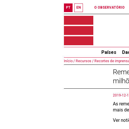
PT
EN
O OBSERVATÓRIO
Países
Da
Início /
Recursos /
Recortes de imprensa
Reme
milh
2019-12-1
As reme
mais de
Ver not