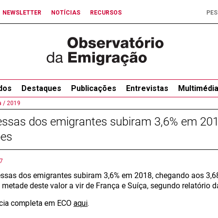
NEWSLETTER
NOTÍCIAS
RECURSOS
dos
Destaques
Publicações
Entrevistas
Multimédi
 /
2019
ssas dos emigrantes subiram 3,6% em 2018
ões
7
ssas dos emigrantes subiram 3,6% em 2018, chegando aos 3,68
 metade deste valor a vir de França e Suíça, segundo relatório 
ícia completa em ECO
aqui
.