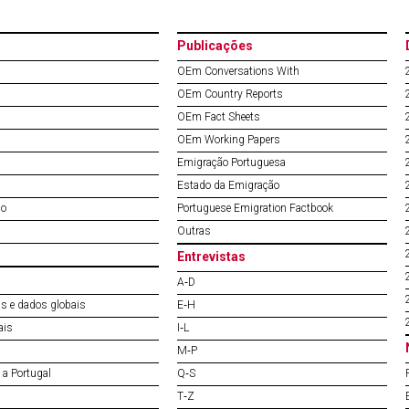
Publicações
OEm Conversations With
OEm Country Reports
OEm Fact Sheets
OEm Working Papers
Emigração Portuguesa
Estado da Emigração
do
Portuguese Emigration Factbook
Outras
Entrevistas
A‐D
s e dados globais
E‐H
ais
I‐L
M‐P
a Portugal
Q‐S
T‐Z