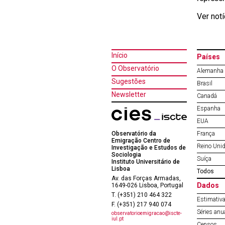
Ver not
Início
Países
O Observatório
Alemanha
Sugestões
Brasil
Newsletter
Canadá
Espanha
EUA
Observatório da
França
Emigração Centro de
Reino Uni
Investigação e Estudos de
Sociologia
Suíça
Instituto Universitário de
Lisboa
Todos
Av. das Forças Armadas,
Dados
1649-026 Lisboa, Portugal
T. (+351) 210 464 322
Estimativa
F. (+351) 217 940 074
Séries anu
observatorioemigracao@iscte-
iul.pt
Censos