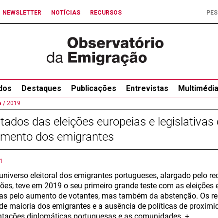
NEWSLETTER
NOTÍCIAS
RECURSOS
dos
Destaques
Publicações
Entrevistas
Multimédi
 /
2019
tados das eleições europeias e legislativas
amento dos emigrantes
1
universo eleitoral dos emigrantes portugueses, alargado pelo 
hões, teve em 2019 o seu primeiro grande teste com as eleições e
s pelo aumento de votantes, mas também da abstenção. Os re
de maioria dos emigrantes e a ausência de políticas de proximi
ntações diplomáticas portuguesas e as comunidades. +