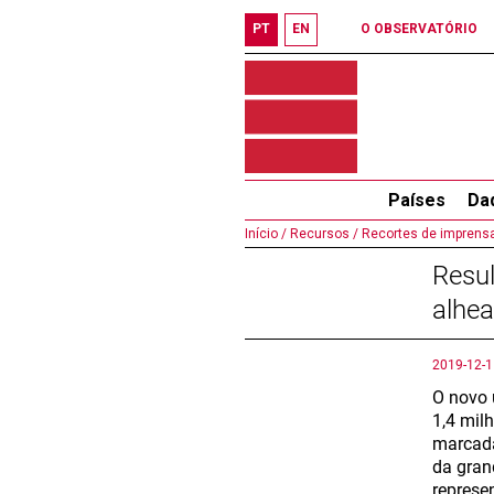
PT
EN
O OBSERVATÓRIO
Países
Da
Início /
Recursos /
Recortes de imprensa
Resul
alhe
2019-12-1
O novo 
1,4 mil
marcada
da gran
represe