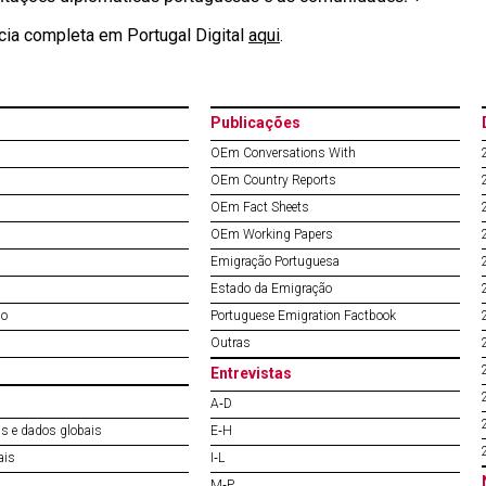
ícia completa em Portugal Digital
aqui
.
Publicações
OEm Conversations With
OEm Country Reports
OEm Fact Sheets
OEm Working Papers
Emigração Portuguesa
Estado da Emigração
do
Portuguese Emigration Factbook
Outras
Entrevistas
A‐D
s e dados globais
E‐H
ais
I‐L
M‐P