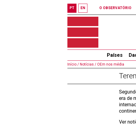
PT
EN
O OBSERVATÓRIO
Países
Da
Início /
Notícias /
OEm nos média
Tere
Segundo
era de 
interna
contine
Ver not