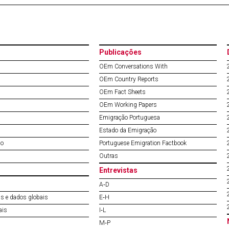
Publicações
OEm Conversations With
OEm Country Reports
OEm Fact Sheets
OEm Working Papers
Emigração Portuguesa
Estado da Emigração
do
Portuguese Emigration Factbook
Outras
Entrevistas
A‐D
s e dados globais
E‐H
ais
I‐L
M‐P