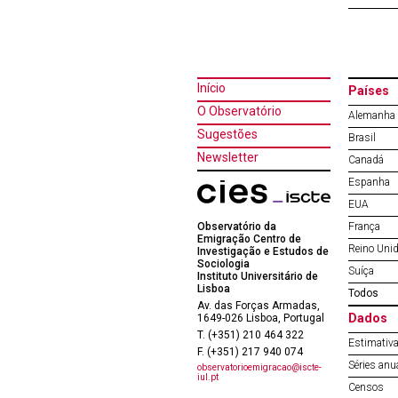
Início
Países
O Observatório
Alemanha
Sugestões
Brasil
Newsletter
Canadá
Espanha
EUA
Observatório da
França
Emigração Centro de
Reino Uni
Investigação e Estudos de
Sociologia
Suíça
Instituto Universitário de
Lisboa
Todos
Av. das Forças Armadas,
Dados
1649-026 Lisboa, Portugal
T. (+351) 210 464 322
Estimativa
F. (+351) 217 940 074
Séries anu
observatorioemigracao@iscte-
iul.pt
Censos