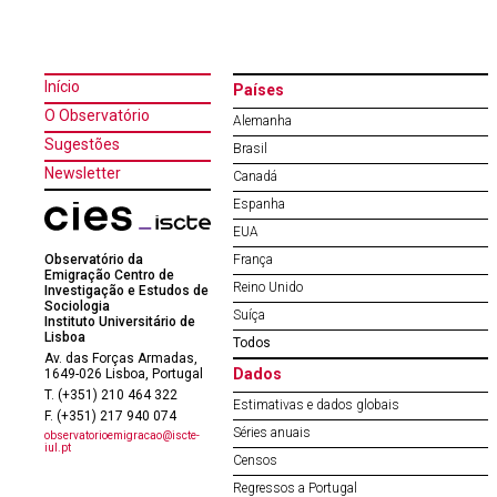
Início
Países
O Observatório
Alemanha
Sugestões
Brasil
Newsletter
Canadá
Espanha
EUA
Observatório da
França
Emigração Centro de
Reino Unido
Investigação e Estudos de
Sociologia
Suíça
Instituto Universitário de
Lisboa
Todos
Av. das Forças Armadas,
Dados
1649-026 Lisboa, Portugal
T. (+351) 210 464 322
Estimativas e dados globais
F. (+351) 217 940 074
Séries anuais
observatorioemigracao@iscte-
iul.pt
Censos
Regressos a Portugal