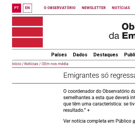
PT
EN
O OBSERVATÓRIO
NEWSLETTER
NOTÍCIAS
Países
Dados
Destaques
Publ
Início /
Notícias /
OEm nos média
Emigrantes só regress
O coordenador do Observatório da 
semelhantes a esta que deverá i
que têm uma característica: se t
resultado.” +
Ver notícia completa em Público
a