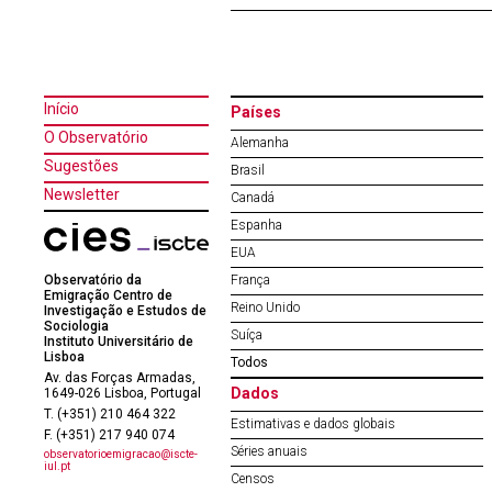
Início
Países
O Observatório
Alemanha
Sugestões
Brasil
Newsletter
Canadá
Espanha
EUA
Observatório da
França
Emigração Centro de
Reino Unido
Investigação e Estudos de
Sociologia
Suíça
Instituto Universitário de
Lisboa
Todos
Av. das Forças Armadas,
Dados
1649-026 Lisboa, Portugal
T. (+351) 210 464 322
Estimativas e dados globais
F. (+351) 217 940 074
Séries anuais
observatorioemigracao@iscte-
iul.pt
Censos