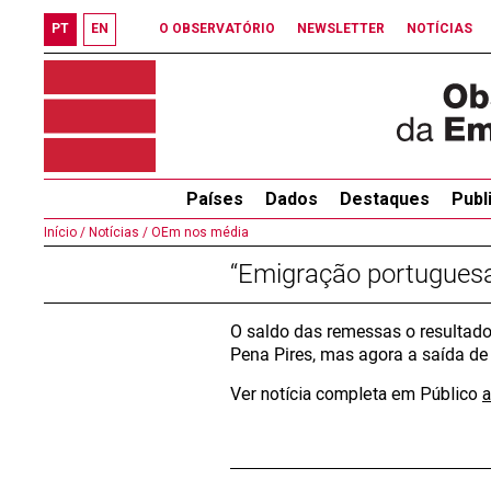
PT
EN
O OBSERVATÓRIO
NEWSLETTER
NOTÍCIAS
Países
Dados
Destaques
Publ
Início /
Notícias /
OEm nos média
“Emigração portuguesa
O saldo das remessas o resultad
Pena Pires, mas agora a saída de
Ver notícia completa em Público
a