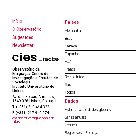
Início
Países
O Observatório
Alemanha
Sugestões
Brasil
Newsletter
Canadá
Espanha
EUA
Observatório da
França
Emigração Centro de
Reino Unido
Investigação e Estudos de
Sociologia
Suíça
Instituto Universitário de
Lisboa
Todos
Av. das Forças Armadas,
Dados
1649-026 Lisboa, Portugal
T. (+351) 210 464 322
Estimativas e dados globais
F. (+351) 217 940 074
Séries anuais
observatorioemigracao@iscte-
iul.pt
Censos
Regressos a Portugal