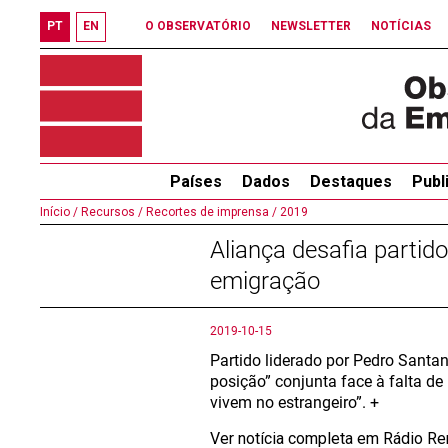
PT
EN
O OBSERVATÓRIO
NEWSLETTER
NOTÍCIAS
Países
Dados
Destaques
Publ
Início /
Recursos /
Recortes de imprensa /
2019
Aliança desafia partid
emigração
2019-10-15
Partido liderado por Pedro Santa
posição” conjunta face à falta de
vivem no estrangeiro”. +
Ver notícia completa em Rádio R