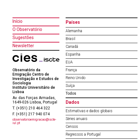
Início
Países
O Observatório
Alemanha
Sugestões
Brasil
Newsletter
Canadá
Espanha
EUA
Observatório da
França
Emigração Centro de
Reino Unido
Investigação e Estudos de
Sociologia
Suíça
Instituto Universitário de
Lisboa
Todos
Av. das Forças Armadas,
Dados
1649-026 Lisboa, Portugal
T. (+351) 210 464 322
Estimativas e dados globais
F. (+351) 217 940 074
Séries anuais
observatorioemigracao@iscte-
iul.pt
Censos
Regressos a Portugal