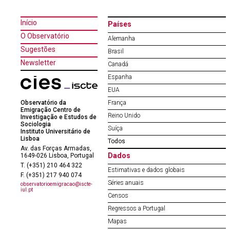
Início
Países
O Observatório
Alemanha
Sugestões
Brasil
Newsletter
Canadá
Espanha
EUA
Observatório da
França
Emigração Centro de
Reino Unido
Investigação e Estudos de
Sociologia
Suíça
Instituto Universitário de
Lisboa
Todos
Av. das Forças Armadas,
Dados
1649-026 Lisboa, Portugal
T. (+351) 210 464 322
Estimativas e dados globais
F. (+351) 217 940 074
Séries anuais
observatorioemigracao@iscte-
iul.pt
Censos
Regressos a Portugal
Mapas