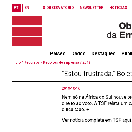
PT
EN
O OBSERVATÓRIO
NEWSLETTER
NOTÍCIAS
Países
Dados
Destaques
Publ
Início /
Recursos /
Recortes de imprensa /
2019
"Estou frustrada." Bol
2019-10-16
Nem só na África do Sul houve p
direito ao voto. A TSF relata um
dificultado. +
Ver notícia completa em TSF
aqui