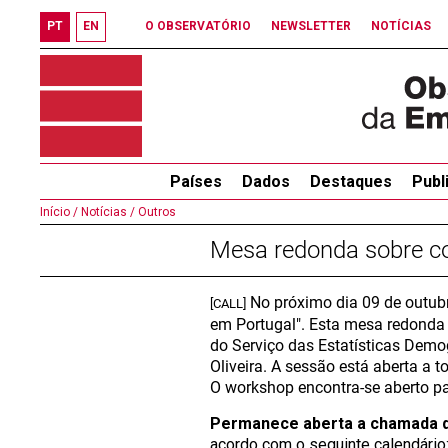
PT
EN
O OBSERVATÓRIO
NEWSLETTER
NOTÍCIAS
Países
Dados
Destaques
Publ
Início /
Notícias /
Outros
Mesa redonda sobre con
No próximo dia 09 de outubro
[CALL]
em Portugal". Esta mesa redonda 
do Serviço das Estatísticas Demog
Oliveira. A sessão está aberta a 
O workshop encontra-se aberto par
Permanece aberta a chamada d
acordo com o seguinte calendário