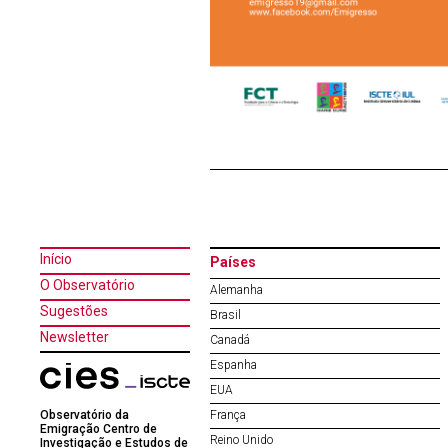
Início
Países
O Observatório
Alemanha
Sugestões
Brasil
Newsletter
Canadá
Espanha
EUA
Observatório da
França
Emigração Centro de
Reino Unido
Investigação e Estudos de