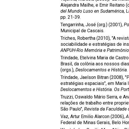
Alejandra Mailhe, e Emir Reitano (
del Mundo Luso en Sudamérica
, 
pp. 21-39.
Tengarrinha, José (org.) (2001),
Po
Municipal de Cascais.
Triches, Robertha (2010), "A revis
sociabilidade e estratégias de i
ANPUH-Rio Memória e Patrimônio
Trindade, Etelvina Maria de Cast
Brasil, da colônia aos nossos dia
(orgs.),
Deslocamentos e História.
Trindade, Jaelson Bitran (2008), 
estratégias espaciais", em Maria 
Deslocamentos e História. Os Por
Truzzi, Oswaldo Mário Serra, e Ana
relações de trabalho entre propri
São Paulo",
Revista da Faculdade 
Vaz, Artur Emilio Alarcon (2006),
A
Federal de Minas Gerais, Belo Ho