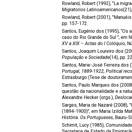
Rowland, Robert (1992), "La migrac
Migratorios Latinoamericanos
(21)
Rowland, Robert (2001), "Manuéis 
pp. 157-172.
Santos, Eugénio dos (1995), "Os 
caso do Rio Grande do Sul ", em Nú
XV a XIX – Actas do I Colóquio
, N
Santos, Joaquim Loureiro dos (200
População e Sociedade
(14), pp. 2
Santos, Marie-José Ferreira dos 
Portugal, 1889-1922, Political reco
Estrasburgo (Tese de doutorament
Santos, Paulo Marques dos (2008)
questão da nacionalidade e a natu
Alexandre Hecker (orgs.),
Desloca
Sarges, Maria de Nazaré (2008), "
(1894-1900)", em Maria Izilda Ma
História. Os Portugueses
, Bauru-S
Schimit, Lucy (1985),
Comunidades
Secretaria de Estado da Emigraçã