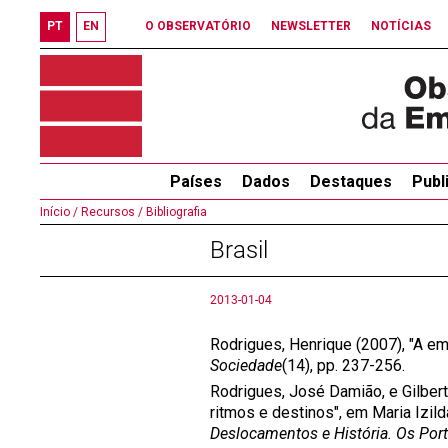
PT
EN
O OBSERVATÓRIO
NEWSLETTER
NOTÍCIAS
Países
Dados
Destaques
Publ
Início /
Recursos /
Bibliografia
Brasil
2013-01-04
Rodrigues, Henrique (2007), "A em
Sociedade
(14), pp. 237-256.
Rodrigues, José Damião, e Gilbert
ritmos e destinos", em Maria Izil
Deslocamentos e História. Os Por