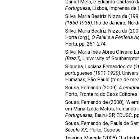
Daniel Melo, e Eduardo Caetano da
Portuguesa
, Lisboa, Imprensa de 
Silva, Maria Beatriz Nizza da (199
(1850-1938)
, Rio de Janeiro, Nórd
Silva, Maria Beatriz Nizza da (200
Horta (org.),
O Faial e a Periferia 
Horta, pp. 261-274.
Silva, Maria Inês Abreu Oliveira L
(Brazil),
University of Southampton
Siqueira, Luciana Fernandes de (2
portugueses (1911-1920),
Universi
Humanas, São Paulo (tese de mes
Sousa, Fernando (2009),
A emigraç
Porto, Fronteira do Caos Editores.
Sousa, Fernando de (2008), "A emi
em Maria Izilda Matos, Fernando 
Portugueses
, Bauru-SP, EDUSC, pp
Sousa, Fernando de, Paula de Sant
Século XX
, Porto, Cepese.
Tejerina, Marcela (2008), "La histo