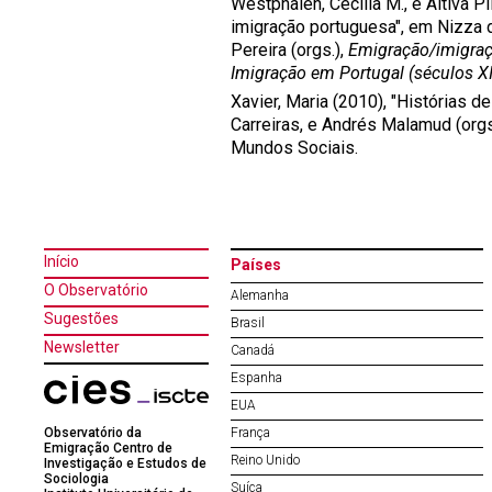
Westphalen, Cecilia M., e Altiva Pil
imigração portuguesa", em Nizza 
Pereira (orgs.),
Emigração/imigraç
Imigração em Portugal (séculos X
Xavier, Maria (2010), "Histórias 
Carreiras, e Andrés Malamud (orgs
Mundos Sociais.
Início
Países
O Observatório
Alemanha
Sugestões
Brasil
Newsletter
Canadá
Espanha
EUA
Observatório da
França
Emigração Centro de
Reino Unido
Investigação e Estudos de
Sociologia
Suíça