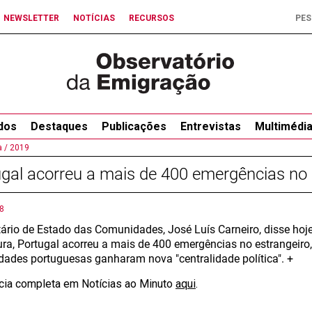
NEWSLETTER
NOTÍCIAS
RECURSOS
dos
Destaques
Publicações
Entrevistas
Multimédi
 /
2019
gal acorreu a mais de 400 emergências no 
8
tário de Estado das Comunidades, José Luís Carneiro, disse hoje
tura, Portugal acorreu a mais de 400 emergências no estrangeiro
ades portuguesas ganharam nova "centralidade política". +
ícia completa em Notícias ao Minuto
aqui
.