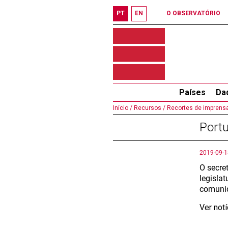
PT
EN
O OBSERVATÓRIO
Países
Da
Início /
Recursos /
Recortes de imprensa
Portu
2019-09-1
O secre
legisla
comunid
Ver not