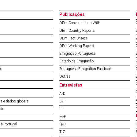
Publicações
OEm Conversations With
OEm Country Reports
OEm Fact Sheets
OEm Working Papers
Emigração Portuguesa
Estado da Emigração
do
Portuguese Emigration Factbook
Outras
Entrevistas
A‐D
s e dados globais
E‐H
ais
I‐L
M‐P
a Portugal
Q‐S
T‐Z