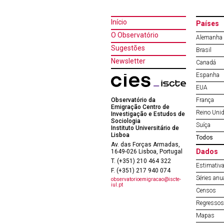
Início
Países
O Observatório
Alemanha
Sugestões
Brasil
Newsletter
Canadá
Espanha
EUA
Observatório da
França
Emigração Centro de
Reino Uni
Investigação e Estudos de
Sociologia
Suíça
Instituto Universitário de
Lisboa
Todos
Av. das Forças Armadas,
Dados
1649-026 Lisboa, Portugal
T. (+351) 210 464 322
Estimativa
F. (+351) 217 940 074
Séries anu
observatorioemigracao@iscte-
iul.pt
Censos
Regressos 
Mapas