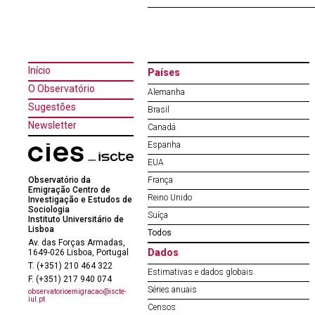
Início
Países
O Observatório
Alemanha
Sugestões
Brasil
Newsletter
Canadá
Espanha
EUA
Observatório da
França
Emigração Centro de
Reino Unido
Investigação e Estudos de
Sociologia
Suíça
Instituto Universitário de
Lisboa
Todos
Av. das Forças Armadas,
Dados
1649-026 Lisboa, Portugal
T. (+351) 210 464 322
Estimativas e dados globais
F. (+351) 217 940 074
Séries anuais
observatorioemigracao@iscte-
iul.pt
Censos