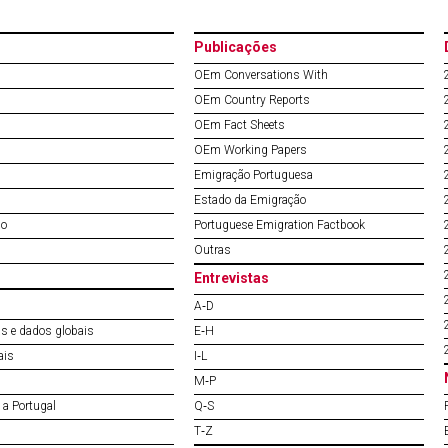
Publicações
OEm Conversations With
OEm Country Reports
OEm Fact Sheets
OEm Working Papers
Emigração Portuguesa
Estado da Emigração
do
Portuguese Emigration Factbook
Outras
Entrevistas
A‐D
s e dados globais
E‐H
ais
I‐L
M‐P
a Portugal
Q‐S
T‐Z