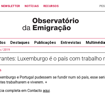
NEWSLETTER
NOTÍCIAS
RECURSOS
dos
Destaques
Publicações
Entrevistas
Multimédi
 /
2019
antes: Luxemburgo é o país com trabalho 
6
xemburgo e Portugal pudessem se fundir num só país, esse seria
tes trabalharem e viverem. +
ícia completa em Contacto
aqui
.