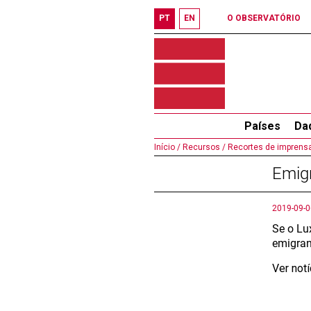
PT
EN
O OBSERVATÓRIO
Países
Da
Início /
Recursos /
Recortes de imprensa
Emigr
2019-09-0
Se o Lu
emigran
Ver not