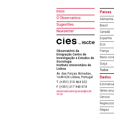
Início
Países
O Observatório
Alemanha
Sugestões
Brasil
Newsletter
Canadá
Espanha
EUA
Observatório da
França
Emigração Centro de
Reino Uni
Investigação e Estudos de
Sociologia
Suíça
Instituto Universitário de
Lisboa
Todos
Av. das Forças Armadas,
Dados
1649-026 Lisboa, Portugal
T. (+351) 210 464 322
Estimativa
F. (+351) 217 940 074
Séries anu
observatorioemigracao@iscte-
iul.pt
Censos
Regressos 
Mapas