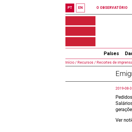
PT
EN
O OBSERVATÓRIO
Países
Da
Início /
Recursos /
Recortes de imprensa
Emigr
2019-08-3
Pedidos
Salário
geraçõe
Ver not