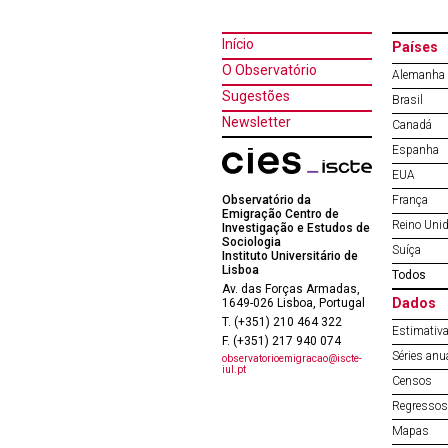
Início
Países
O Observatório
Alemanha
Sugestões
Brasil
Newsletter
Canadá
Espanha
EUA
Observatório da
França
Emigração Centro de
Reino Uni
Investigação e Estudos de
Sociologia
Suíça
Instituto Universitário de
Lisboa
Todos
Av. das Forças Armadas,
Dados
1649-026 Lisboa, Portugal
T. (+351) 210 464 322
Estimativa
F. (+351) 217 940 074
Séries anu
observatorioemigracao@iscte-
iul.pt
Censos
Regressos 
Mapas