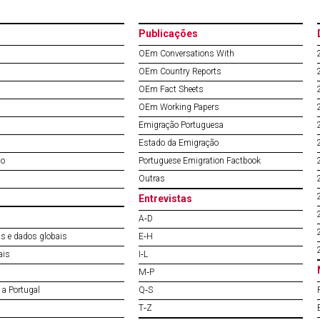
Publicações
OEm Conversations With
OEm Country Reports
OEm Fact Sheets
OEm Working Papers
Emigração Portuguesa
Estado da Emigração
do
Portuguese Emigration Factbook
Outras
Entrevistas
A‐D
s e dados globais
E‐H
ais
I‐L
M‐P
a Portugal
Q‐S
T‐Z