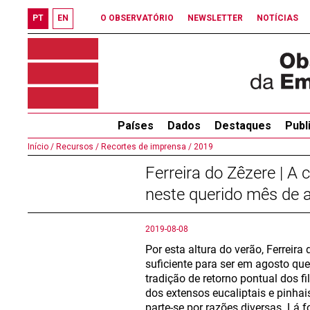
PT
EN
O OBSERVATÓRIO
NEWSLETTER
NOTÍCIAS
Países
Dados
Destaques
Publ
Início /
Recursos /
Recortes de imprensa /
2019
Ferreira do Zêzere | A
neste querido mês de 
2019-08-08
Por esta altura do verão, Ferreir
suficiente para ser em agosto que
tradição de retorno pontual dos fi
dos extensos eucaliptais e pinhais
parte-se por razões diversas. Lá f