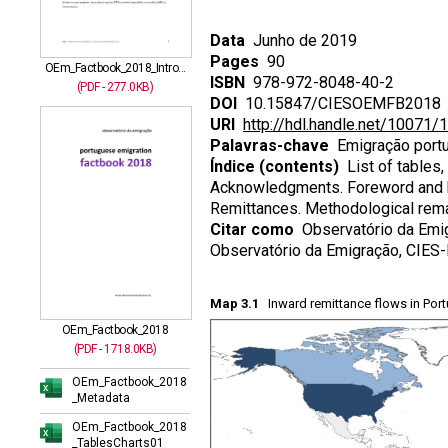
Data
Junho de 2019
Pages
90
OEm_Factbook_2018_Intro...
ISBN
978-972-8048-40-2
(PDF - 277.0KB)
DOI
10.15847/CIESOEMFB2018
URI
http://hdl.handle.net/10071/
Palavras-chave
Emigração portu
Índice (contents)
List of tables,
Acknowledgments. Foreword and hig
Remittances. Methodological rema
Citar como
Observatório da Emig
Observatório da Emigração, CIE
Map 3.1
Inward remittance flows in Port
OEm_Factbook_2018
(PDF - 1718.0KB)
OEm_Factbook_2018
_Metadata
OEm_Factbook_2018
_TablesCharts01