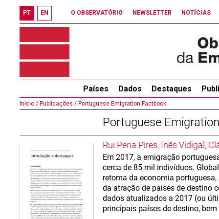
PT
EN
O OBSERVATÓRIO
NEWSLETTER
NOTÍCIAS
Países
Dados
Destaques
Publ
Início /
Publicações /
Portuguese Emigration Factbook
Portuguese Emigratio
Rui Pena Pires, Inês Vidigal, 
Em 2017, a emigração portuguesa
cerca de 85 mil indivíduos. Glob
retoma da economia portuguesa,
da atração de países de destino 
dados atualizados a 2017 (ou últ
principais países de destino, be