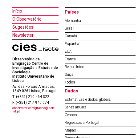
Início
Países
O Observatório
Alemanha
Sugestões
Brasil
Newsletter
Canadá
Espanha
EUA
Observatório da
França
Emigração Centro de
Reino Unido
Investigação e Estudos de
Sociologia
Suíça
Instituto Universitário de
Lisboa
Todos
Av. das Forças Armadas,
Dados
1649-026 Lisboa, Portugal
T. (+351) 210 464 322
Estimativas e dados globais
F. (+351) 217 940 074
Séries anuais
observatorioemigracao@iscte-
iul.pt
Censos
Regressos a Portugal
Mapas