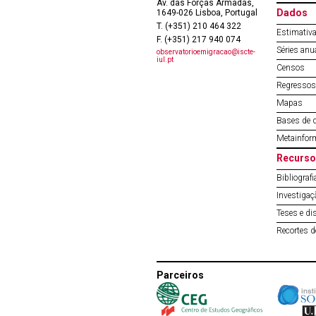
Av. das Forças Armadas,
Dados
1649-026 Lisboa, Portugal
T. (+351) 210 464 322
Estimativa
F. (+351) 217 940 074
Séries anu
observatorioemigracao@iscte-
iul.pt
Censos
Regressos 
Mapas
Bases de 
Metainfor
Recurso
Bibliografi
Investigaç
Teses e di
Recortes 
Parceiros