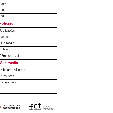
2017
2016
2015
Notícias
Publicações
Eventos
Multimédia
Outros
OEm nos média
Multimédia
Webinars/Palestras
Entrevistas
Conferências