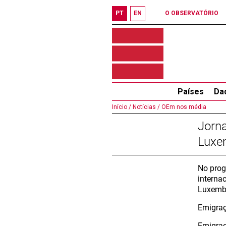
PT
EN
O OBSERVATÓRIO
Países
Da
Início /
Notícias /
OEm nos média
Jorn
Luxe
No prog
interna
Luxembu
Emigraç
Emigraç