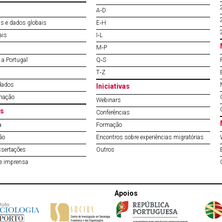
A‐D
s e dados globais
E‐H
ais
I‐L
M‐P
a Portugal
Q‐S
T‐Z
dados
Iniciativas
mação
Webinars
s
Conferências
a
Formação
ão
Encontros sobre experiências migratórias
ssertações
Outros
de imprensa
Apoios