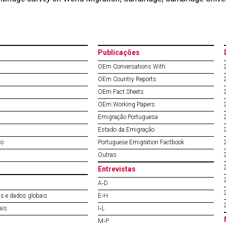
Publicações
OEm Conversations With
OEm Country Reports
OEm Fact Sheets
OEm Working Papers
Emigração Portuguesa
Estado da Emigração
do
Portuguese Emigration Factbook
Outras
Entrevistas
A‐D
s e dados globais
E‐H
ais
I‐L
M‐P