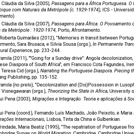
 Cláudia da Silva (2005),
Passagens para a África Portuguesa. 
que com Naturais da Metrópole (c. 1929-1974),
ICS - Universid
mento).
 Cláudia da Silva (2007),
Passagens para África. O Povoamento
s da Metrópole : 1920-1974
, Porto, Afrontamento.
 Roberta Guimarães (2012), "Memories in transit between Portu
rmento, Sara Brusaca, e Silvia Sousa (orgs.),
In Permanente Trans
tural Experience
, pp. 233-244.
amila (2011), ""Going for a Sunday drive": Angola decolonization
se Diaspora of South Africa", em Francisco Cota Fagundes, Irene 
 Teresa Cid (orgs.),
Narrating the Portuguese Diaspora. Piecing t
ang Publishing, pp. 135-152.
Pamila (no prelo), "Decolonization and (Dis)Possession in Lusoph
 Visnegawaran (orgs.),
Theorizing the State in Africa
, University
Rui Pena (2003),
Migrações e Integração. Teoria e aplicações à S
Rui Pena (coord.), Fernando Luís Machado, João Peixoto, e Maria
rações Internacionais
, Lisboa, Tinta da China e Gulbenkian.
indade, Maria Beatiz (1995), "The repatriation of Portuguese from
bridge Survey on World Migration
, Cambridge, Cambridge Univer