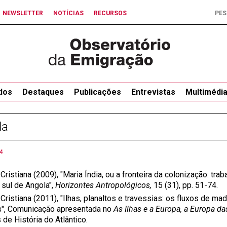
NEWSLETTER
NOTÍCIAS
RECURSOS
dos
Destaques
Publicações
Entrevistas
Multimédi
la
4
Cristiana (2009), "Maria Índia, ou a fronteira da colonização: trab
 sul de Angola",
Horizontes Antropológicos,
15 (31), pp. 51-74.
Cristiana (2011), "Ilhas, planaltos e travessias: os fluxos de m
s", Comunicação apresentada no
As Ilhas e a Europa, a Europa da
de História do Atlântico.