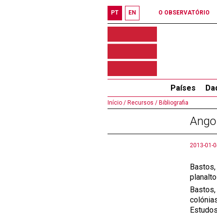
PT
EN
O OBSERVATÓRIO
Países
Da
Início /
Recursos /
Bibliografia
Ango
2013-01-0
Bastos, 
planalto
Bastos, 
colónia
Estudos 