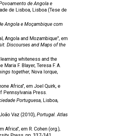
O Povoamento de Angola e
ade de Lisboa, Lisboa (Tese de
 de Angola e Moçambique com
gal, Angola and Mozambique", em
it. Discourses and Maps of the
, learning whiteness and the
Maria F. Blayer, Teresa F. A.
hings together
, Nova Iorque,
one Africa", em Joel Quirk, e
 of Pennsylvania Press.
ociedade Portuguesa
, Lisboa,
 João Vaz (2010),
Portugal. Atlas
 Africa", em R. Cohen (org.),
sity Press, pp. 337-341.