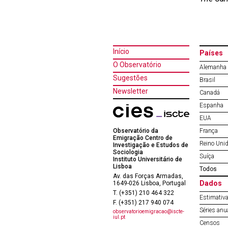
Início
Países
O Observatório
Alemanha
Sugestões
Brasil
Newsletter
Canadá
Espanha
EUA
Observatório da
França
Emigração Centro de
Reino Uni
Investigação e Estudos de
Sociologia
Suíça
Instituto Universitário de
Lisboa
Todos
Av. das Forças Armadas,
Dados
1649-026 Lisboa, Portugal
T. (+351) 210 464 322
Estimativa
F. (+351) 217 940 074
Séries anu
observatorioemigracao@iscte-
iul.pt
Censos