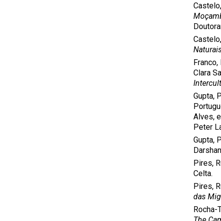
Castelo,
Moçambi
Doutora
Castelo,
Naturai
Franco,
Clara Sa
Intercul
Gupta, P
Portugue
Alves, e
Peter L
Gupta, 
Darshan
Pires, 
Celta.
Pires, 
das Mig
Rocha-Tr
The Cam