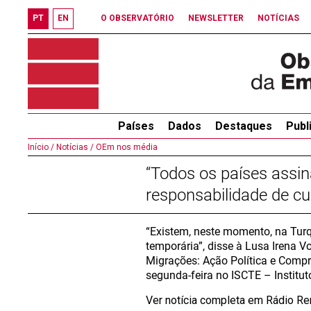
PT
EN
O OBSERVATÓRIO
NEWSLETTER
NOTÍCIAS
Países
Dados
Destaques
Publ
Início /
Notícias /
OEm nos média
“Todos os países assi
responsabilidade de cu
“Existem, neste momento, na Turqu
temporária”, disse à Lusa Irena 
Migrações: Ação Política e Comp
segunda-feira no ISCTE – Instituto
Ver notícia completa em Rádio R