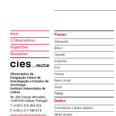
Início
Países
O Observatório
Alemanha
Sugestões
Brasil
Newsletter
Canadá
Espanha
EUA
Observatório da
França
Emigração Centro de
Reino Unido
Investigação e Estudos de
Sociologia
Suíça
Instituto Universitário de
Lisboa
Todos
Av. das Forças Armadas,
Dados
1649-026 Lisboa, Portugal
T. (+351) 210 464 322
Estimativas e dados globais
F. (+351) 217 940 074
Séries anuais
observatorioemigracao@iscte-