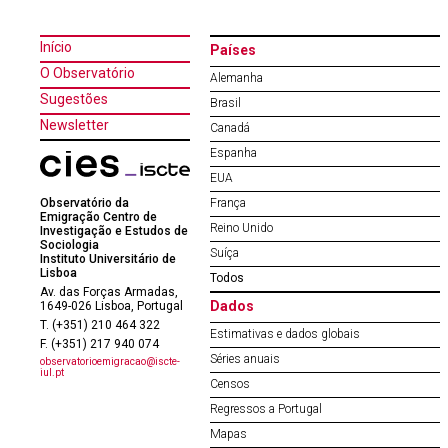
Início
Países
O Observatório
Alemanha
Sugestões
Brasil
Newsletter
Canadá
Espanha
EUA
Observatório da
França
Emigração Centro de
Reino Unido
Investigação e Estudos de
Sociologia
Suíça
Instituto Universitário de
Lisboa
Todos
Av. das Forças Armadas,
Dados
1649-026 Lisboa, Portugal
T. (+351) 210 464 322
Estimativas e dados globais
F. (+351) 217 940 074
Séries anuais
observatorioemigracao@iscte-
iul.pt
Censos
Regressos a Portugal
Mapas