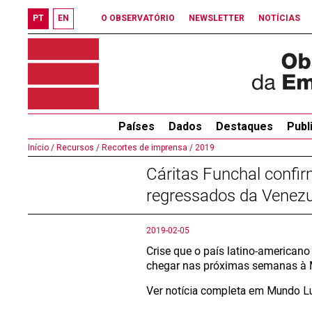
PT
EN
O OBSERVATÓRIO
NEWSLETTER
NOTÍCIAS
Países
Dados
Destaques
Publ
Início /
Recursos /
Recortes de imprensa /
2019
Cáritas Funchal confi
regressados da Venezu
2019-02-05
Crise que o país latino-america
chegar nas próximas semanas à 
Ver notícia completa em Mundo L