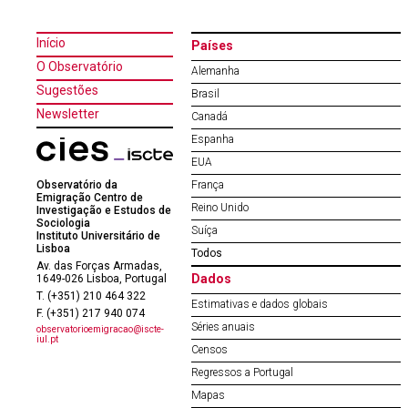
Início
Países
O Observatório
Alemanha
Sugestões
Brasil
Newsletter
Canadá
Espanha
EUA
Observatório da
França
Emigração Centro de
Reino Unido
Investigação e Estudos de
Sociologia
Suíça
Instituto Universitário de
Lisboa
Todos
Av. das Forças Armadas,
Dados
1649-026 Lisboa, Portugal
T. (+351) 210 464 322
Estimativas e dados globais
F. (+351) 217 940 074
Séries anuais
observatorioemigracao@iscte-
iul.pt
Censos
Regressos a Portugal
Mapas