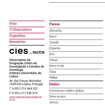
Início
Países
O Observatório
Alemanha
Sugestões
Brasil
Newsletter
Canadá
Espanha
EUA
Observatório da
França
Emigração Centro de
Reino Unido
Investigação e Estudos de
Sociologia
Suíça
Instituto Universitário de
Lisboa
Todos
Av. das Forças Armadas,
Dados
1649-026 Lisboa, Portugal
T. (+351) 210 464 322
Estimativas e dados globais
F. (+351) 217 940 074
Séries anuais
observatorioemigracao@iscte-
iul.pt
Censos