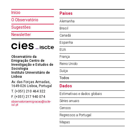
Início
Países
O Observatório
Alemanha
Sugestões
Brasil
Newsletter
Canadá
Espanha
EUA
Observatório da
França
Emigração Centro de
Reino Unido
Investigação e Estudos de
Sociologia
Suíça
Instituto Universitário de
Lisboa
Todos
Av. das Forças Armadas,
Dados
1649-026 Lisboa, Portugal
T. (+351) 210 464 322
Estimativas e dados globais
F. (+351) 217 940 074
Séries anuais
observatorioemigracao@iscte-
iul.pt
Censos
Regressos a Portugal
Mapas