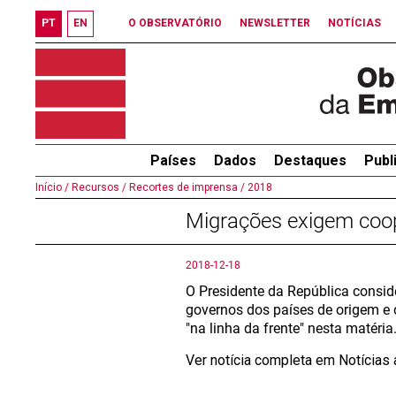
PT
EN
O OBSERVATÓRIO
NEWSLETTER
NOTÍCIAS
Países
Dados
Destaques
Publ
Início /
Recursos /
Recortes de imprensa /
2018
Migrações exigem coope
2018-12-18
O Presidente da República consid
governos dos países de origem e d
"na linha da frente" nesta matéria
Ver notícia completa em Notícias