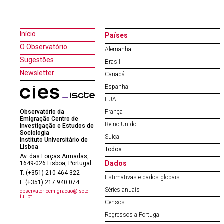
Início
Países
O Observatório
Alemanha
Sugestões
Brasil
Newsletter
Canadá
Espanha
EUA
Observatório da
França
Emigração Centro de
Reino Unido
Investigação e Estudos de
Sociologia
Suíça
Instituto Universitário de
Lisboa
Todos
Av. das Forças Armadas,
Dados
1649-026 Lisboa, Portugal
T. (+351) 210 464 322
Estimativas e dados globais
F. (+351) 217 940 074
Séries anuais
observatorioemigracao@iscte-
iul.pt
Censos
Regressos a Portugal