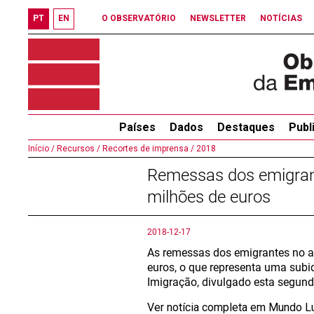
PT
EN
O OBSERVATÓRIO
NEWSLETTER
NOTÍCIAS
Países
Dados
Destaques
Publ
Início /
Recursos /
Recortes de imprensa /
2018
Remessas dos emigrant
milhões de euros
2018-12-17
As remessas dos emigrantes no an
euros, o que representa uma subi
Imigração, divulgado esta segunda
Ver notícia completa em Mundo L