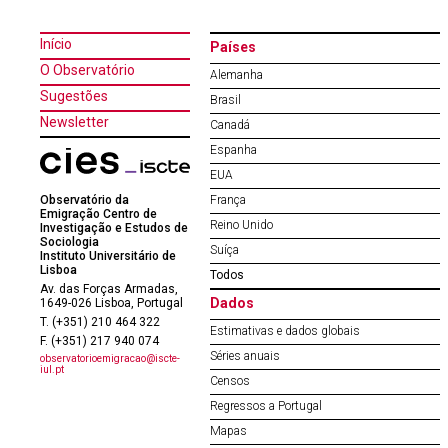
Início
Países
O Observatório
Alemanha
Sugestões
Brasil
Newsletter
Canadá
Espanha
EUA
Observatório da
França
Emigração Centro de
Reino Unido
Investigação e Estudos de
Sociologia
Suíça
Instituto Universitário de
Lisboa
Todos
Av. das Forças Armadas,
Dados
1649-026 Lisboa, Portugal
T. (+351) 210 464 322
Estimativas e dados globais
F. (+351) 217 940 074
Séries anuais
observatorioemigracao@iscte-
iul.pt
Censos
Regressos a Portugal
Mapas