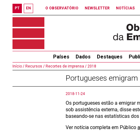
PT
EN
O OBSERVATÓRIO
NEWSLETTER
NOTÍCIAS
Países
Dados
Destaques
Publ
Início /
Recursos /
Recortes de imprensa /
2018
Portugueses emigram 
2018-11-24
Os portugueses estão a emigrar 
sob assistência externa, disse e
baseando-se nas estatísticas dos
Ver notícia completa em Público
a