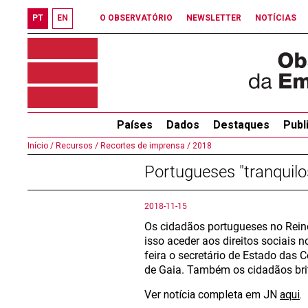
PT
EN
O OBSERVATÓRIO
NEWSLETTER
NOTÍCIAS
Países
Dados
Destaques
Publ
Início /
Recursos /
Recortes de imprensa /
2018
Portugueses "tranquil
2018-11-15
Os cidadãos portugueses no Reino
isso aceder aos direitos sociais
feira o secretário de Estado da
de Gaia. Também os cidadãos brit
Ver notícia completa em JN
aqui
.