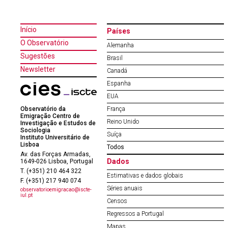
Início
Países
O Observatório
Alemanha
Sugestões
Brasil
Newsletter
Canadá
Espanha
EUA
Observatório da
França
Emigração Centro de
Reino Unido
Investigação e Estudos de
Sociologia
Suíça
Instituto Universitário de
Lisboa
Todos
Av. das Forças Armadas,
Dados
1649-026 Lisboa, Portugal
T. (+351) 210 464 322
Estimativas e dados globais
F. (+351) 217 940 074
Séries anuais
observatorioemigracao@iscte-
iul.pt
Censos
Regressos a Portugal
Mapas