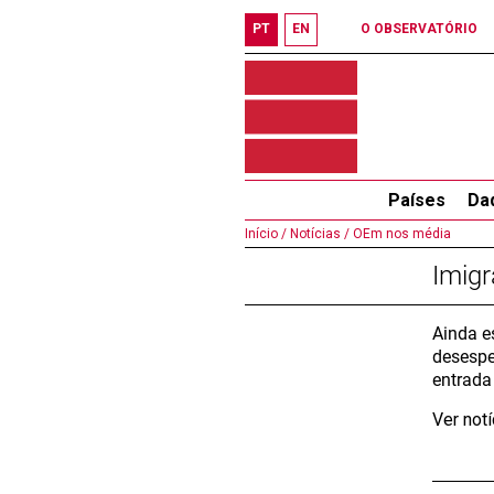
PT
EN
O OBSERVATÓRIO
Países
Da
Início /
Notícias /
OEm nos média
Imigr
Ainda e
desespe
entrada
Ver not