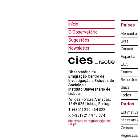
Início
Países
O Observatório
Alemanha
Sugestões
Brasil
Newsletter
Canadá
Espanha
EUA
Observatório da
França
Emigração Centro de
Reino Uni
Investigação e Estudos de
Sociologia
Suíça
Instituto Universitário de
Lisboa
Todos
Av. das Forças Armadas,
Dados
1649-026 Lisboa, Portugal
T. (+351) 210 464 322
Estimativa
F. (+351) 217 940 074
Séries anu
observatorioemigracao@iscte-
iul.pt
Censos
Regressos 