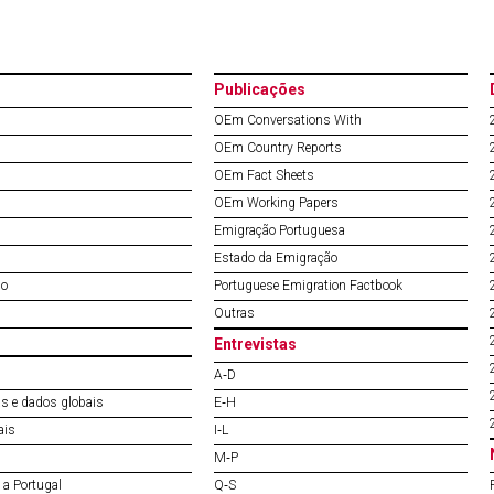
Publicações
OEm Conversations With
OEm Country Reports
OEm Fact Sheets
OEm Working Papers
Emigração Portuguesa
Estado da Emigração
do
Portuguese Emigration Factbook
Outras
Entrevistas
A‐D
s e dados globais
E‐H
ais
I‐L
M‐P
a Portugal
Q‐S