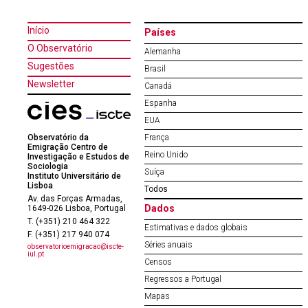
Início
Países
O Observatório
Alemanha
Sugestões
Brasil
Newsletter
Canadá
Espanha
EUA
Observatório da
França
Emigração Centro de
Reino Unido
Investigação e Estudos de
Sociologia
Suíça
Instituto Universitário de
Lisboa
Todos
Av. das Forças Armadas,
Dados
1649-026 Lisboa, Portugal
T. (+351) 210 464 322
Estimativas e dados globais
F. (+351) 217 940 074
Séries anuais
observatorioemigracao@iscte-
iul.pt
Censos
Regressos a Portugal
Mapas