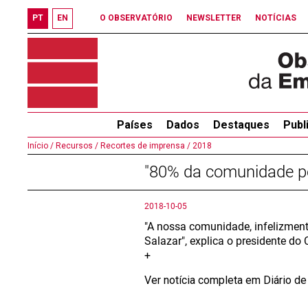
PT
EN
O OBSERVATÓRIO
NEWSLETTER
NOTÍCIAS
Países
Dados
Destaques
Publ
Início /
Recursos /
Recortes de imprensa /
2018
"80% da comunidade po
2018-10-05
"A nossa comunidade, infelizmen
Salazar", explica o presidente d
+
Ver notícia completa em Diário de